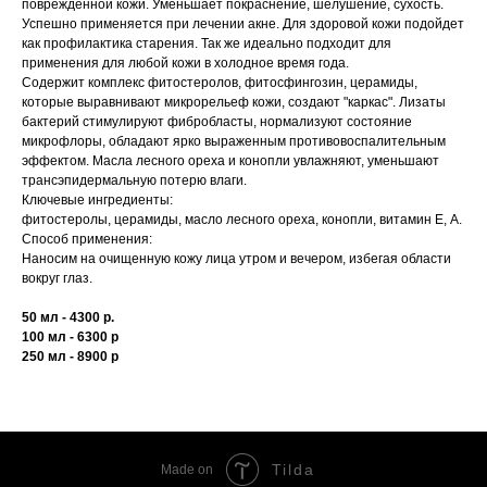
поврежденной кожи. Уменьшает покраснение, шелушение, сухость.
Успешно применяется при лечении акне. Для здоровой кожи подойдет
как профилактика старения. Так же идеально подходит для
применения для любой кожи в холодное время года.
Содержит комплекс фитостеролов, фитосфингозин, церамиды,
которые выравнивают микрорельеф кожи, создают "каркас". Лизаты
бактерий стимулируют фибробласты, нормализуют состояние
микрофлоры, обладают ярко выраженным противовоспалительным
эффектом. Масла лесного ореха и конопли увлажняют, уменьшают
трансэпидермальную потерю влаги.
Ключевые ингредиенты:
фитостеролы, церамиды, масло лесного ореха, конопли, витамин Е, А.
Способ применения:
Наносим на очищенную кожу лица утром и вечером, избегая области
вокруг глаз.
50 мл - 4300 р.
100 мл - 6300 р
250 мл - 8900 р
Tilda
Made on